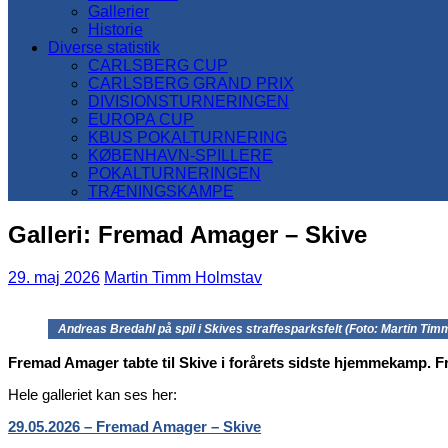
Gallerier
Historie
Diverse statistik
CARLSBERG CUP
CARLSBERG GRAND PRIX
DIVISIONSTURNERINGEN
EUROPA CUP
KBUS POKALTURNERING
KØBENHAVN-SPILLERE
POKALTURNERINGEN
TRÆNINGSKAMPE
Galleri: Fremad Amager – Skive
29. maj 2026
Martin Timm Holmstav
Andreas Bredahl på spil i Skives straffesparksfelt (Foto: Martin Ti
Fremad Amager tabte til Skive i forårets sidste hjemmekamp. 
Hele galleriet kan ses her:
29.05.2026 – Fremad Amager – Skive