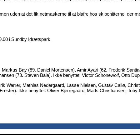
men uden at det fik netmaskerne til at blafre hos skibonitterne, der 
19.00 i Sundby Idrætspark
Markus Bay (89. Daniel Mortensen), Amir Ayari (62. Frederik Santi
hansen (73. Steven Bala). Ikke benyttet: Victor Schönewolf, Otto D
ik Warrer, Mathias Nedergaard, Lasse Nielsen, Gustav Callø, Christia
Fæster). Ikke benyttet: Oliver Bjerregaard, Mads Christiansen, Tob