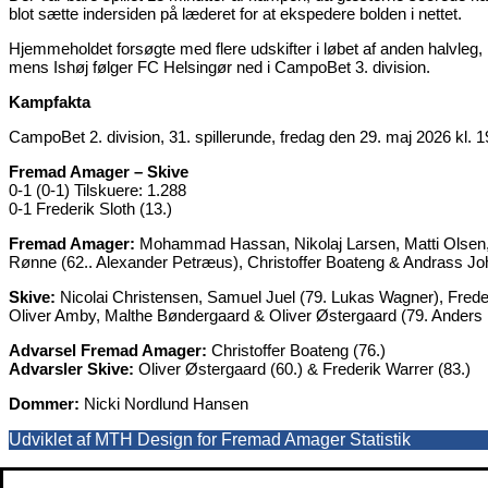
blot sætte indersiden på læderet for at ekspedere bolden i nettet.
Hjemmeholdet forsøgte med flere udskifter i løbet af anden halvleg, 
mens Ishøj følger FC Helsingør ned i CampoBet 3. division.
Kampfakta
CampoBet 2. division, 31. spillerunde, fredag den 29. maj 2026 kl. 
Fremad Amager – Skive
0-1 (0-1) Tilskuere: 1.288
0-1 Frederik Sloth (13.)
Fremad Amager:
Mohammad Hassan, Nikolaj Larsen, Matti Olsen, 
Rønne (62.. Alexander Petræus), Christoffer Boateng & Andrass Jo
Skive:
Nicolai Christensen, Samuel Juel (79. Lukas Wagner), Freder
Oliver Amby, Malthe Bøndergaard & Oliver Østergaard (79. Anders 
Advarsel Fremad Amager:
Christoffer Boateng (76.)
Advarsler Skive:
Oliver Østergaard (60.) & Frederik Warrer (83.)
Dommer:
Nicki Nordlund Hansen
Udviklet af MTH Design for Fremad Amager Statistik