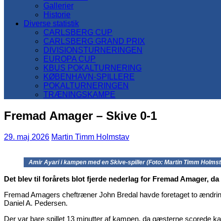
Gallerier
Historie
Diverse statistik
CARLSBERG CUP
CARLSBERG GRAND PRIX
DIVISIONSTURNERINGEN
EUROPA CUP
KBUS POKALTURNERING
KØBENHAVN-SPILLERE
POKALTURNERINGEN
TRÆNINGSKAMPE
Fremad Amager – Skive 0-1
29. maj 2026
Martin Timm Holmstav
Amir Ayari i kampen med en Skive-spiller (Foto: Martin Timm Holms
Det blev til forårets blot fjerde nederlag for Fremad Amager, da
Fremad Amagers cheftræner John Bredal havde foretaget to ændring
Daniel A. Pedersen.
Der var bare spillet 13 minutter af kampen, da gæsterne scorede kam