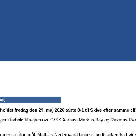
tav)
 holdet fredag den 29. maj 2026 tabte 0-1 til Skive efter samme c
er i forhold til sejren over VSK Aarhus. Markus Bay og Rasmus Rønne
pens enlige mål. Mathias Nedergaard lagde et godt indlæg fra højre si