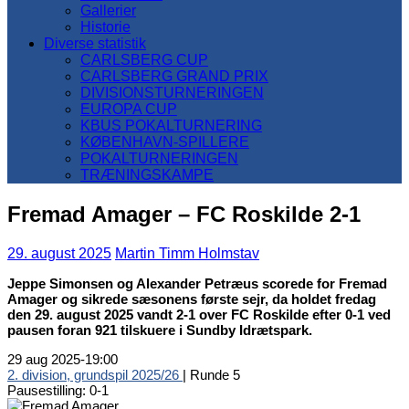
Gallerier
Historie
Diverse statistik
CARLSBERG CUP
CARLSBERG GRAND PRIX
DIVISIONSTURNERINGEN
EUROPA CUP
KBUS POKALTURNERING
KØBENHAVN-SPILLERE
POKALTURNERINGEN
TRÆNINGSKAMPE
Fremad Amager – FC Roskilde 2-1
29. august 2025
Martin Timm Holmstav
Jeppe Simonsen og Alexander Petræus scorede for Fremad
Amager og sikrede sæsonens første sejr, da holdet fredag
den 29. august 2025 vandt 2-1 over FC Roskilde efter 0-1 ved
pausen foran 921 tilskuere i Sundby Idrætspark.
29 aug 2025
-
19:00
2. division, grundspil 2025/26
| Runde 5
Pausestilling: 0-1