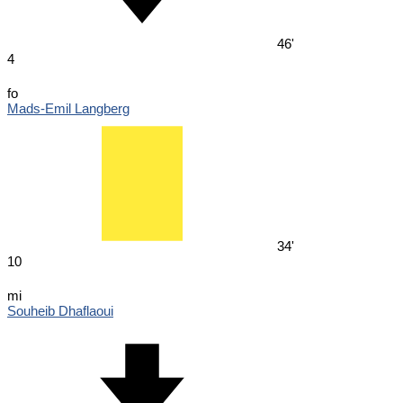
46'
4
fo
Mads-Emil Langberg
34'
10
mi
Souheib Dhaflaoui