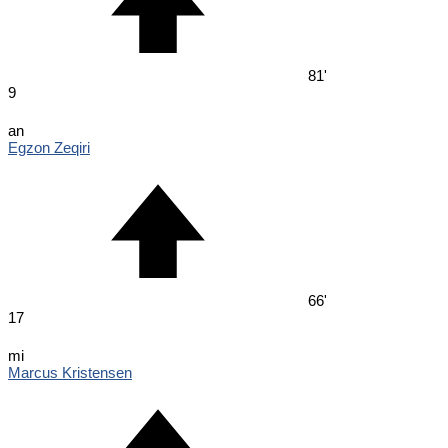
81'
9
an
Egzon Zeqiri
66'
17
mi
Marcus Kristensen