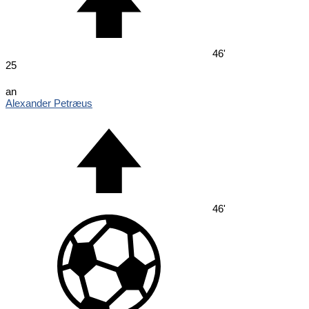
46'
25
an
Alexander Petræus
46'