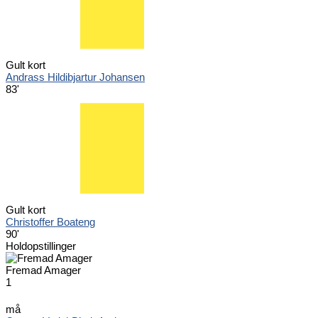
Gult kort
Andrass Hildibjartur Johansen
83'
Gult kort
Christoffer Boateng
90'
Holdopstillinger
Fremad Amager
1
må