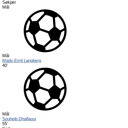
Søkjær
Mål
Mål
Mads-Emil Langberg
40'
Mål
Souheib Dhaflaoui
55'