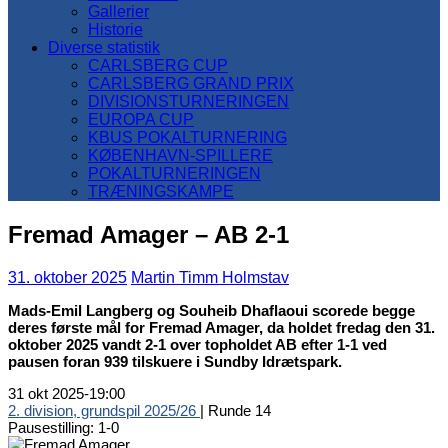
Gallerier
Historie
Diverse statistik
CARLSBERG CUP
CARLSBERG GRAND PRIX
DIVISIONSTURNERINGEN
EUROPA CUP
KBUS POKALTURNERING
KØBENHAVN-SPILLERE
POKALTURNERINGEN
TRÆNINGSKAMPE
Fremad Amager – AB 2-1
31. oktober 2025
Martin Timm Holmstav
Mads-Emil Langberg og Souheib Dhaflaoui scorede begge
deres første mål for Fremad Amager, da holdet fredag den 31.
oktober 2025 vandt 2-1 over topholdet AB efter 1-1 ved
pausen foran 939 tilskuere i Sundby Idrætspark.
31 okt 2025
-
19:00
2. division, grundspil 2025/26
| Runde 14
Pausestilling: 1-0