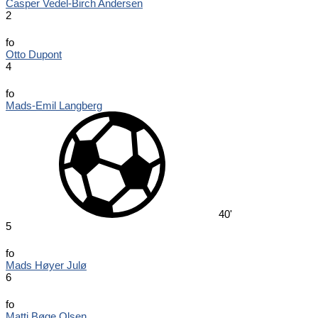
Casper Vedel-Birch Andersen
2
fo
Otto Dupont
4
fo
Mads-Emil Langberg
40'
5
fo
Mads Høyer Julø
6
fo
Matti Bøge Olsen