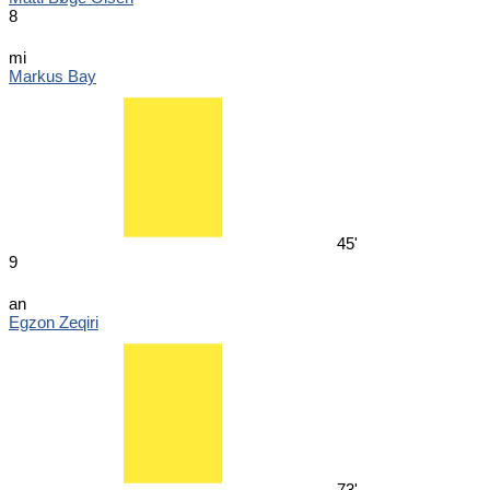
8
mi
Markus Bay
45'
9
an
Egzon Zeqiri
73'