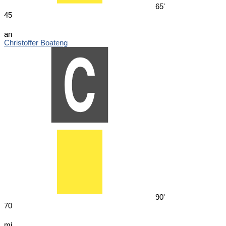
65'
45
an
Christoffer Boateng
90'
70
mi