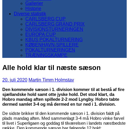
Gallerier
Historie
Diverse statistik
CARLSBERG CUP
CARLSBERG GRAND PRIX
DIVISIONSTURNERINGEN
EUROPA CUP
KBUS POKALTURNERING
KØBENHAVN-SPILLERE
POKALTURNERINGEN
TRÆNINGSKAMPE
Alle hold klar til næste sæson
20. juli 2020
Martin Timm Holmstav
Den kommende sæson i 1. division kommer til at bestå af fire
sjællandske hold samt otte jyske hold. Det stod klart, da
Hobro mandag aften spillede 2-2 mod Lyngby. Hobro tabte
dermed samlet 3-4 og må dermed en tur ned i 1. division.
De sidste brikker til den kommende sæson i 1. division faldt på
plads mandag aften. Med sammenlagt 3-4 må Hobro vinke farvel
til livet i Superligaen og goddag til tilværelsen i landets næstbedste
række. Den kommende sæson har følgende 12 hold: