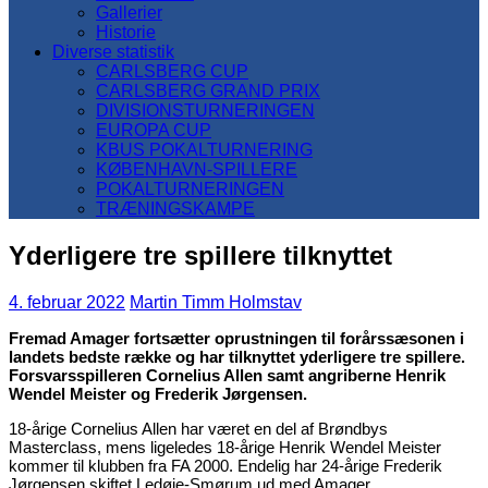
Gallerier
Historie
Diverse statistik
CARLSBERG CUP
CARLSBERG GRAND PRIX
DIVISIONSTURNERINGEN
EUROPA CUP
KBUS POKALTURNERING
KØBENHAVN-SPILLERE
POKALTURNERINGEN
TRÆNINGSKAMPE
Yderligere tre spillere tilknyttet
4. februar 2022
Martin Timm Holmstav
Fremad Amager fortsætter oprustningen til forårssæsonen i
landets bedste række og har tilknyttet yderligere tre spillere.
Forsvarsspilleren Cornelius Allen samt angriberne Henrik
Wendel Meister og Frederik Jørgensen.
18-årige Cornelius Allen har været en del af Brøndbys
Masterclass, mens ligeledes 18-årige Henrik Wendel Meister
kommer til klubben fra FA 2000. Endelig har 24-årige Frederik
Jørgensen skiftet Ledøje-Smørum ud med Amager.