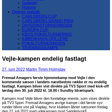
Gallerier
Historie
Diverse statistik
CARLSBERG CUP
CARLSBERG GRAND PRIX
DIVISIONSTURNERINGEN
EUROPA CUP
KBUS POKALTURNERING
KØBENHAVN-SPILLERE
POKALTURNERINGEN
TRÆNINGSKAMPE
Vejle-kampen endelig fastlagt
27. juni 2022
Martin Timm Holmstav
Fremad Amagers første hjemmekamp mod Vejle i den
kommende sæson i landets næstbedste række er nu endelig
fastlagt. Kampen bliver vist direkte på TV3 Sport med kick-off
lørdag den 30. juli 2022 kl. 16.00 i Sundby Idrætspark.
Kampen mod Vejle bliver den foreløbige eneste, som vises direkte
på TV3 Sport. Fremad Amagers øvrige kampe i det første syv
runder bliver vist på Viaplay, hvor klubben åbner sæsonen fredag
den 22. juli 2022 med udekampen mod SønderjyskE.