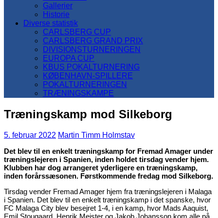
Gallerier
Historie
Diverse statistik
CARLSBERG CUP
CARLSBERG GRAND PRIX
DIVISIONSTURNERINGEN
EUROPA CUP
KBUS POKALTURNERING
KØBENHAVN-SPILLERE
POKALTURNERINGEN
TRÆNINGSKAMPE
Træningskamp mod Silkeborg
5. februar 2022
Martin Timm Holmstav
Det blev til en enkelt træningskamp for Fremad Amager under
træningslejeren i Spanien, inden holdet tirsdag vender hjem.
Klubben har dog arrangeret yderligere en træningskamp,
inden forårssæsonen. Førstkommende fredag mod Silkeborg.
Tirsdag vender Fremad Amager hjem fra træningslejeren i Malaga
i Spanien. Det blev til en enkelt træningskamp i det spanske, hvor
FC Malaga City blev besejret 1-4, i en kamp, hvor Mads Aaquist,
Emil Stougaard, Henrik Meister og Jakob Johansson kom alle på