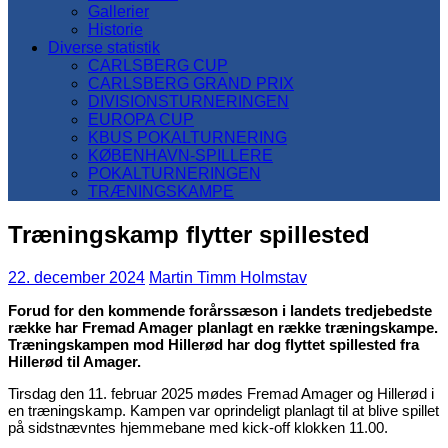
Gallerier
Historie
Diverse statistik
CARLSBERG CUP
CARLSBERG GRAND PRIX
DIVISIONSTURNERINGEN
EUROPA CUP
KBUS POKALTURNERING
KØBENHAVN-SPILLERE
POKALTURNERINGEN
TRÆNINGSKAMPE
Træningskamp flytter spillested
22. december 2024
Martin Timm Holmstav
Forud for den kommende forårssæson i landets tredjebedste
række har Fremad Amager planlagt en række træningskampe.
Træningskampen mod Hillerød har dog flyttet spillested fra
Hillerød til Amager.
Tirsdag den 11. februar 2025 mødes Fremad Amager og Hillerød i
en træningskamp. Kampen var oprindeligt planlagt til at blive spillet
på sidstnævntes hjemmebane med kick-off klokken 11.00.