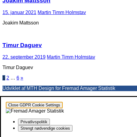
Joakim Mattsson
15. januar 2021
Martin Timm Holmstav
Joakim Mattsson
Timur Daguev
22. september 2019
Martin Timm Holmstav
Timur Daguev
Indlægsinddeling
1
2
…
6
»
Udviklet af MTH Design for Fremad Amager Statistik
Close GDPR Cookie Settings
Privatlivspolitik
Strengt nødvendige cookies