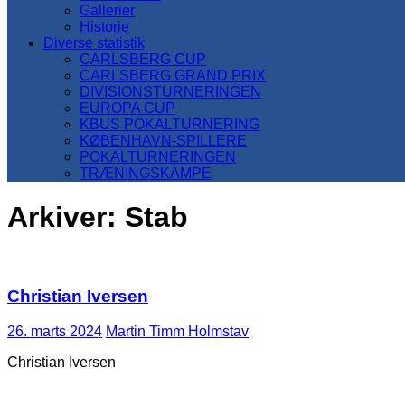
Gallerier
Historie
Diverse statistik
CARLSBERG CUP
CARLSBERG GRAND PRIX
DIVISIONSTURNERINGEN
EUROPA CUP
KBUS POKALTURNERING
KØBENHAVN-SPILLERE
POKALTURNERINGEN
TRÆNINGSKAMPE
Arkiver:
Stab
Christian Iversen
26. marts 2024
Martin Timm Holmstav
Christian Iversen