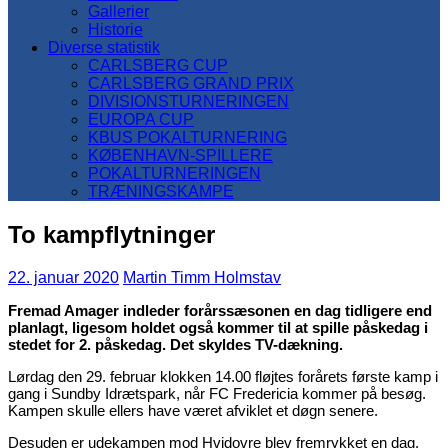
Gallerier
Historie
Diverse statistik
CARLSBERG CUP
CARLSBERG GRAND PRIX
DIVISIONSTURNERINGEN
EUROPA CUP
KBUS POKALTURNERING
KØBENHAVN-SPILLERE
POKALTURNERINGEN
TRÆNINGSKAMPE
To kampflytninger
22. januar 2020
Martin Timm Holmstav
Fremad Amager indleder forårssæsonen en dag tidligere end
planlagt, ligesom holdet også kommer til at spille påskedag i
stedet for 2. påskedag. Det skyldes TV-dækning.
Lørdag den 29. februar klokken 14.00 fløjtes forårets første kamp i
gang i Sundby Idrætspark, når FC Fredericia kommer på besøg.
Kampen skulle ellers have været afviklet et døgn senere.
Desuden er udekampen mod Hvidovre blev fremrykket en dag.