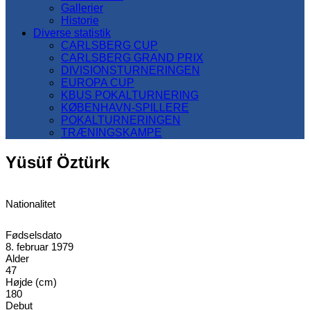
Gallerier
Historie
Diverse statistik
CARLSBERG CUP
CARLSBERG GRAND PRIX
DIVISIONSTURNERINGEN
EUROPA CUP
KBUS POKALTURNERING
KØBENHAVN-SPILLERE
POKALTURNERINGEN
TRÆNINGSKAMPE
Yüsüf Öztürk
Nationalitet
Fødselsdato
8. februar 1979
Alder
47
Højde (cm)
180
Debut