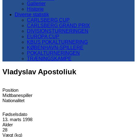
Gallerier
Historie
Diverse statistik
CARLSBERG CUP
CARLSBERG GRAND PRIX
DIVISIONSTURNERINGEN
EUROPA CUP
KBUS POKALTURNERING
KØBENHAVN-SPILLERE
POKALTURNERINGEN
TRÆNINGSKAMPE
Vladyslav Apostoliuk
Position
Midtbanespiller
Nationalitet
Fødselsdato
13. marts 1998
Alder
28
Vægt (kg)