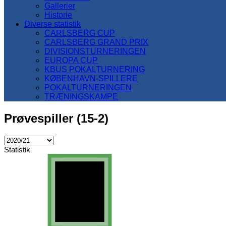
Gallerier
Historie
Diverse statistik
CARLSBERG CUP
CARLSBERG GRAND PRIX
DIVISIONSTURNERINGEN
EUROPA CUP
KBUS POKALTURNERING
KØBENHAVN-SPILLERE
POKALTURNERINGEN
TRÆNINGSKAMPE
Prøvespiller (15-2)
Statistik