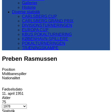
Gallerier
Historie
Diverse statistik
CARLSBERG CUP
CARLSBERG GRAND PRIX
DIVISIONSTURNERINGEN
EUROPA CUP
KBUS POKALTURNERING
KØBENHAVN-SPILLERE
POKALTURNERINGEN
TRÆNINGSKAMPE
Preben Rasmussen
Position
Midtbanespiller
Nationalitet
Fødselsdato
11. april 1951
Alder
75
Statistik