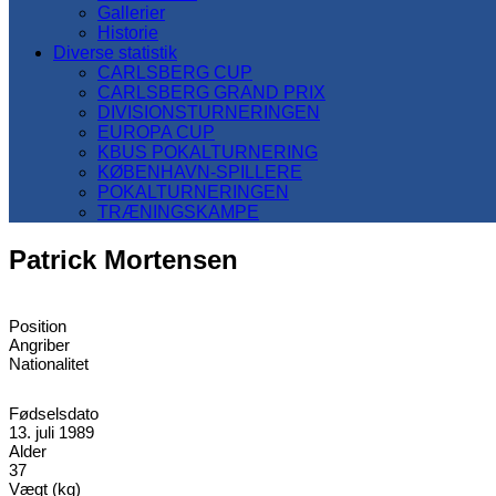
Gallerier
Historie
Diverse statistik
CARLSBERG CUP
CARLSBERG GRAND PRIX
DIVISIONSTURNERINGEN
EUROPA CUP
KBUS POKALTURNERING
KØBENHAVN-SPILLERE
POKALTURNERINGEN
TRÆNINGSKAMPE
Patrick Mortensen
Position
Angriber
Nationalitet
Fødselsdato
13. juli 1989
Alder
37
Vægt (kg)