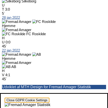
Silkeborg
U
T
3:0
5`
28 jan 2022
Hjemme
FC Roskilde
H
U
0:0
45`
22 jan 2022
Hjemme
AB
H
V
4:1
45`
Udviklet af MTH Design for Fremad Amager Statistik
Close GDPR Cookie Settings