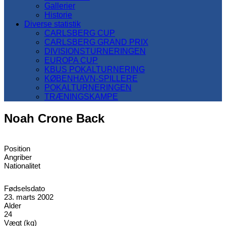
Gallerier
Historie
Diverse statistik
CARLSBERG CUP
CARLSBERG GRAND PRIX
DIVISIONSTURNERINGEN
EUROPA CUP
KBUS POKALTURNERING
KØBENHAVN-SPILLERE
POKALTURNERINGEN
TRÆNINGSKAMPE
Noah Crone Back
Position
Angriber
Nationalitet
Fødselsdato
23. marts 2002
Alder
24
Vægt (kg)