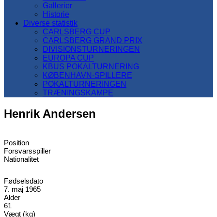
Gallerier
Historie
Diverse statistik
CARLSBERG CUP
CARLSBERG GRAND PRIX
DIVISIONSTURNERINGEN
EUROPA CUP
KBUS POKALTURNERING
KØBENHAVN-SPILLERE
POKALTURNERINGEN
TRÆNINGSKAMPE
Henrik Andersen
Position
Forsvarsspiller
Nationalitet
Fødselsdato
7. maj 1965
Alder
61
Vægt (kg)