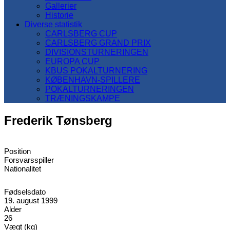
Gallerier
Historie
Diverse statistik
CARLSBERG CUP
CARLSBERG GRAND PRIX
DIVISIONSTURNERINGEN
EUROPA CUP
KBUS POKALTURNERING
KØBENHAVN-SPILLERE
POKALTURNERINGEN
TRÆNINGSKAMPE
Frederik Tønsberg
Position
Forsvarsspiller
Nationalitet
Fødselsdato
19. august 1999
Alder
26
Vægt (kg)