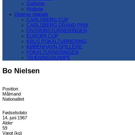
Gallerier
Historie
Diverse statistik
CARLSBERG CUP
CARLSBERG GRAND PRIX
DIVISIONSTURNERINGEN
EUROPA CUP
KBUS POKALTURNERING
KØBENHAVN-SPILLERE
POKALTURNERINGEN
TRÆNINGSKAMPE
Bo Nielsen
Position
Målmand
Nationalitet
Fødselsdato
14. juni 1967
Alder
59
Vægt (kg)