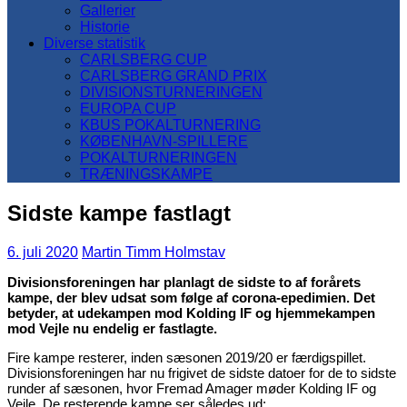
Gallerier
Historie
Diverse statistik
CARLSBERG CUP
CARLSBERG GRAND PRIX
DIVISIONSTURNERINGEN
EUROPA CUP
KBUS POKALTURNERING
KØBENHAVN-SPILLERE
POKALTURNERINGEN
TRÆNINGSKAMPE
Sidste kampe fastlagt
6. juli 2020
Martin Timm Holmstav
Divisionsforeningen har planlagt de sidste to af forårets
kampe, der blev udsat som følge af corona-epedimien. Det
betyder, at udekampen mod Kolding IF og hjemmekampen
mod Vejle nu endelig er fastlagte.
Fire kampe resterer, inden sæsonen 2019/20 er færdigspillet.
Divisionsforeningen har nu frigivet de sidste datoer for de to sidste
runder af sæsonen, hvor Fremad Amager møder Kolding IF og
Vejle. De resterende kampe ser således ud: