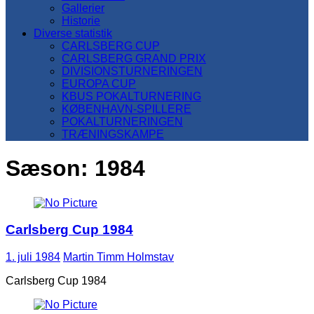
Gallerier
Historie
Diverse statistik
CARLSBERG CUP
CARLSBERG GRAND PRIX
DIVISIONSTURNERINGEN
EUROPA CUP
KBUS POKALTURNERING
KØBENHAVN-SPILLERE
POKALTURNERINGEN
TRÆNINGSKAMPE
Sæson:
1984
Carlsberg Cup 1984
1. juli 1984
Martin Timm Holmstav
Carlsberg Cup 1984