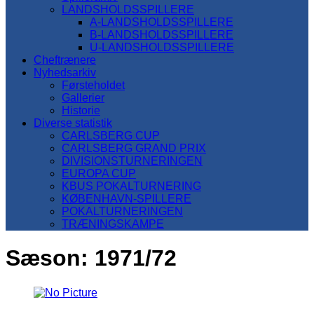
LANDSHOLDSSPILLERE
A-LANDSHOLDSSPILLERE
B-LANDSHOLDSSPILLERE
U-LANDSHOLDSSPILLERE
Cheftrænere
Nyhedsarkiv
Førsteholdet
Gallerier
Historie
Diverse statistik
CARLSBERG CUP
CARLSBERG GRAND PRIX
DIVISIONSTURNERINGEN
EUROPA CUP
KBUS POKALTURNERING
KØBENHAVN-SPILLERE
POKALTURNERINGEN
TRÆNINGSKAMPE
Sæson:
1971/72