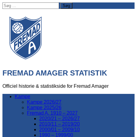
Søg
efter:
FREMAD AMAGER STATISTIK
Officiel historie & statistikside for Fremad Amager
Kampe
Kampe 2026/27
Kampe 2025/26
Fremad A. 1910 – 2027
2020/21 – 2026/27
2010/11 – 2019/20
2000/01 – 2009/10
1990 – 1999/00