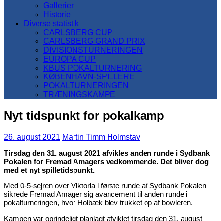
Gallerier
Historie
Diverse statistik
CARLSBERG CUP
CARLSBERG GRAND PRIX
DIVISIONSTURNERINGEN
EUROPA CUP
KBUS POKALTURNERING
KØBENHAVN-SPILLERE
POKALTURNERINGEN
TRÆNINGSKAMPE
Nyt tidspunkt for pokalkamp
26. august 2021
Martin Timm Holmstav
Tirsdag den 31. august 2021 afvikles anden runde i Sydbank
Pokalen for Fremad Amagers vedkommende. Det bliver dog
med et nyt spilletidspunkt.
Med 0-5-sejren over Viktoria i første runde af Sydbank Pokalen
sikrede Fremad Amager sig avancement til anden runde i
pokalturneringen, hvor Holbæk blev trukket op af bowleren.
Kampen var oprindeligt planlagt afviklet tirsdag den 31. august