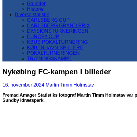
Gallerier
Historie
Diverse statistik
CARLSBERG CUP
CARLSBERG GRAND PRIX
DIVISIONSTURNERINGEN
EUROPA CUP
KBUS POKALTURNERING
KØBENHAVN-SPILLERE
POKALTURNERINGEN
TRÆNINGSKAMPE
Nykøbing FC-kampen i billeder
16. november 2024
Martin Timm Holmstav
Fremad Amager Statistiks fotograf Martin Timm Holmstav var p
Sundby Idrætspark.