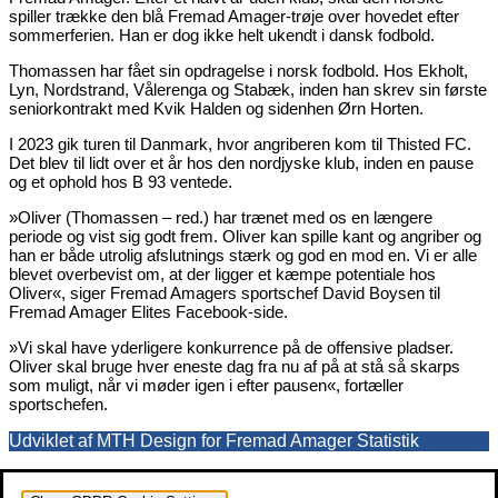
spiller trække den blå Fremad Amager-trøje over hovedet efter
sommerferien. Han er dog ikke helt ukendt i dansk fodbold.
Thomassen har fået sin opdragelse i norsk fodbold. Hos Ekholt,
Lyn, Nordstrand, Vålerenga og Stabæk, inden han skrev sin første
seniorkontrakt med Kvik Halden og sidenhen Ørn Horten.
I 2023 gik turen til Danmark, hvor angriberen kom til Thisted FC.
Det blev til lidt over et år hos den nordjyske klub, inden en pause
og et ophold hos B 93 ventede.
»Oliver (Thomassen – red.) har trænet med os en længere
periode og vist sig godt frem. Oliver kan spille kant og angriber og
han er både utrolig afslutnings stærk og god en mod en. Vi er alle
blevet overbevist om, at der ligger et kæmpe potentiale hos
Oliver«, siger Fremad Amagers sportschef David Boysen til
Fremad Amager Elites Facebook-side.
»Vi skal have yderligere konkurrence på de offensive pladser.
Oliver skal bruge hver eneste dag fra nu af på at stå så skarps
som muligt, når vi møder igen i efter pausen«, fortæller
sportschefen.
Udviklet af MTH Design for Fremad Amager Statistik