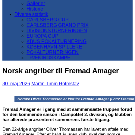
Gallerier
Historie
Diverse statistik
CARLSBERG CUP
CARLSBERG GRAND PRIX
DIVISIONSTURNERINGEN
EUROPA CUP
KBUS POKALTURNERING
KØBENHAVN-SPILLERE
POKALTURNERINGEN
TRÆNINGSKAMPE
Norsk angriber til Fremad Amager
30. maj 2026
Martin Timm Holmstav
Norske Oliver Thomassen er klar for Fremad Amager (Foto: Fremad 
Fremad Amager er i gang med at sammensætte truppen forud
for den kommende sæson i CampoBet 2. division, og klubben
har allerede præsenteret sommerens første tilgang.
Den 22-årige angriber Oliver Thomassen har lavet en aftale med
Fremad Amager. Efter et halvt år uden klub, skal den norske