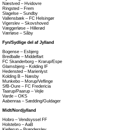
Næstved – Hvidovre
Ringsted – Frem
Slagelse – Sundby
Vallensbæk – FC Helsingør
Vigerslev – Skovshoved
Væggerløse – Hillerød
Værløse – Såby
Fyn/Sydlige del af Jylland
Bogense – Esbjerg
Bredballe – Middelfart
FC Skanderborg – Krarup/Espe
Glamsbjerg – Kolding IF
Hedensted – Marienlyst
Kolding B – Næsby
Munkebo – Morup/Veflinge
SfB-Oure – FC Fredericia
Taarup/Paarup – Vejle
Varde – OKS
Aabenraa – Sædding/Guldager
Midt/Nordjylland
Hobro – Vendsyssel FF
Holstebro – AaB
Kjellerup – Brønderslev