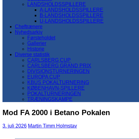
LANDSHOLDSSPILLERE
A-LANDSHOLDSSPILLERE
B-LANDSHOLDSSPILLERE
U-LANDSHOLDSSPILLERE
Cheftrænere
Nyhedsarkiv
Førsteholdet
Gallerier
Historie
Diverse statistik
CARLSBERG CUP
CARLSBERG GRAND PRIX
DIVISIONSTURNERINGEN
EUROPA CUP
KBUS POKALTURNERING
KØBENHAVN-SPILLERE
POKALTURNERINGEN
TRÆNINGSKAMPE
Mod FA 2000 i Betano Pokalen
3. juli 2026
Martin Timm Holmstav