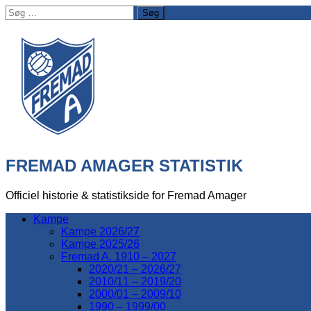
Søg
efter:
FREMAD AMAGER STATISTIK
Officiel historie & statistikside for Fremad Amager
Kampe
Kampe 2026/27
Kampe 2025/26
Fremad A. 1910 – 2027
2020/21 – 2026/27
2010/11 – 2019/20
2000/01 – 2009/10
1990 – 1999/00