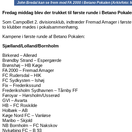
John Bredal kan se frem mod FA 2000 i Betano Pokalen (Arkivfoto: 
Fredag middag blev der trukket til første runde i Betano Pokal
Som CampoBet 2. divisionsklub, indtræder Fremad Amager i første 
to klubber mødes i pokalsammenhæng.
Kampene i første runde af Betano Pokalen:
Sjælland/Lolland/Bornholm
Birkerød – Allerød
Brøndby Strand – Espergærde
Brønshøj – HB Køge
FA 2000 – Fremad Amager
FC Rudersdal – HIK
FC Sydkysten – Ishøj
Fix – Frederikssund
Frederiksholm Sydhavnen – Tårnby FF
Føroyar – Hørsholm/Usserød
GVI – Avarta
HB – FC Roskilde
Holbæk – AB
Køge Nord FC – Vanløse
Maribo – Skjold
NB Bornholm – FC Nakskov
Nykøbing FC – B 93