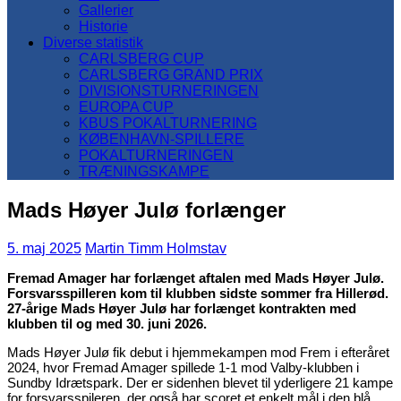
Gallerier
Historie
Diverse statistik
CARLSBERG CUP
CARLSBERG GRAND PRIX
DIVISIONSTURNERINGEN
EUROPA CUP
KBUS POKALTURNERING
KØBENHAVN-SPILLERE
POKALTURNERINGEN
TRÆNINGSKAMPE
Mads Høyer Julø forlænger
5. maj 2025
Martin Timm Holmstav
Fremad Amager har forlænget aftalen med Mads Høyer Julø.
Forsvarsspilleren kom til klubben sidste sommer fra Hillerød.
27-årige Mads Høyer Julø har forlænget kontrakten med
klubben til og med 30. juni 2026.
Mads Høyer Julø fik debut i hjemmekampen mod Frem i efteråret
2024, hvor Fremad Amager spillede 1-1 mod Valby-klubben i
Sundby Idrætspark. Der er sidenhen blevet til yderligere 21 kampe
for forsvarsspileren, der også har scoret et enkelt mål i den blå