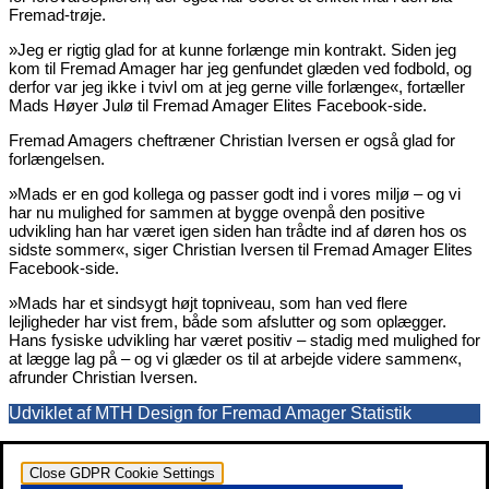
Fremad-trøje.
»Jeg er rigtig glad for at kunne forlænge min kontrakt. Siden jeg
kom til Fremad Amager har jeg genfundet glæden ved fodbold, og
derfor var jeg ikke i tvivl om at jeg gerne ville forlænge«, fortæller
Mads Høyer Julø til Fremad Amager Elites Facebook-side.
Fremad Amagers cheftræner Christian Iversen er også glad for
forlængelsen.
»Mads er en god kollega og passer godt ind i vores miljø – og vi
har nu mulighed for sammen at bygge ovenpå den positive
udvikling han har været igen siden han trådte ind af døren hos os
sidste sommer«, siger Christian Iversen til Fremad Amager Elites
Facebook-side.
»Mads har et sindsygt højt topniveau, som han ved flere
lejligheder har vist frem, både som afslutter og som oplægger.
Hans fysiske udvikling har været positiv – stadig med mulighed for
at lægge lag på – og vi glæder os til at arbejde videre sammen«,
afrunder Christian Iversen.
Udviklet af MTH Design for Fremad Amager Statistik
Close GDPR Cookie Settings