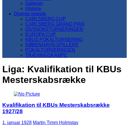
Gallerier
Historie
Diverse statistik
CARLSBERG CUP
CARLSBERG GRAND PRIX
DIVISIONSTURNERINGEN
EUROPA CUP
KBUS POKALTURNERING
KØBENHAVN-SPILLERE
POKALTURNERINGEN
TRÆNINGSKAMPE
Liga:
Kvalifikation til KBUs
Mesterskabsrække
Kvalifikation til KBUs Mesterskabsrække
1927/28
1. januar 1928
Martin Timm Holmstav