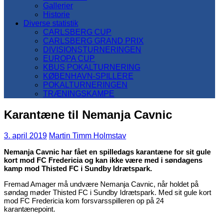
Gallerier
Historie
Diverse statistik
CARLSBERG CUP
CARLSBERG GRAND PRIX
DIVISIONSTURNERINGEN
EUROPA CUP
KBUS POKALTURNERING
KØBENHAVN-SPILLERE
POKALTURNERINGEN
TRÆNINGSKAMPE
Karantæne til Nemanja Cavnic
3. april 2019
Martin Timm Holmstav
Nemanja Cavnic har fået en spilledags karantæne for sit gule
kort mod FC Fredericia og kan ikke være med i søndagens
kamp mod Thisted FC i Sundby Idrætspark.
Fremad Amager må undvære Nemanja Cavnic, når holdet på
søndag møder Thisted FC i Sundby Idrætspark. Med sit gule kort
mod FC Fredericia kom forsvarsspilleren op på 24
karantænepoint.