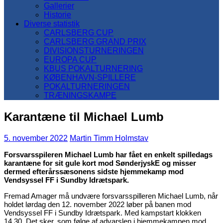
Gallerier
Historie
Diverse statistik
CARLSBERG CUP
CARLSBERG GRAND PRIX
DIVISIONSTURNERINGEN
EUROPA CUP
KBUS POKALTURNERING
KØBENHAVN-SPILLERE
POKALTURNERINGEN
TRÆNINGSKAMPE
Karantæne til Michael Lumb
5. november 2022
Martin Timm Holmstav
Forsvarsspileren Michael Lumb har fået en enkelt spilledags
karantæne for sit gule kort mod SønderjyskE og misser
dermed efterårssæsonens sidste hjemmekamp mod
Vendsyssel FF i Sundby Idrætspark.
Fremad Amager må undvære forsvarsspilleren Michael Lumb, når
holdet lørdag den 12. november 2022 løber på banen mod
Vendsyssel FF i Sundby Idrætspark. Med kampstart klokken
14.30. Det sker, som følge af advarslen i hjemmekampen mod