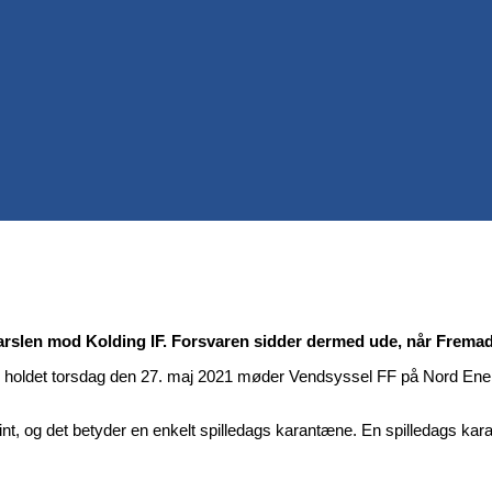
varslen mod Kolding IF. Forsvaren sidder dermed ude, når Frem
oldet torsdag den 27. maj 2021 møder Vendsyssel FF på Nord Energ
, og det betyder en enkelt spilledags karantæne. En spilledags kara