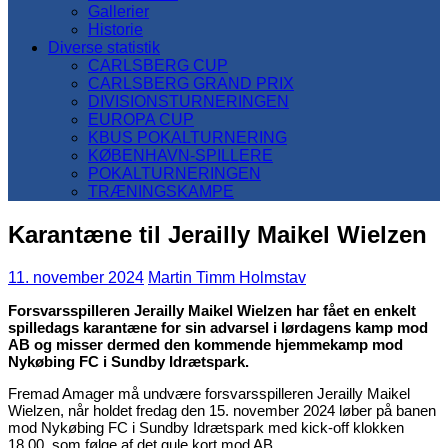
Gallerier
Historie
Diverse statistik
CARLSBERG CUP
CARLSBERG GRAND PRIX
DIVISIONSTURNERINGEN
EUROPA CUP
KBUS POKALTURNERING
KØBENHAVN-SPILLERE
POKALTURNERINGEN
TRÆNINGSKAMPE
Karantæne til Jerailly Maikel Wielzen
11. november 2024
Martin Timm Holmstav
Forsvarsspilleren Jerailly Maikel Wielzen har fået en enkelt
spilledags karantæne for sin advarsel i lørdagens kamp mod
AB og misser dermed den kommende hjemmekamp mod
Nykøbing FC i Sundby Idrætspark.
Fremad Amager må undvære forsvarsspilleren Jerailly Maikel
Wielzen, når holdet fredag den 15. november 2024 løber på banen
mod Nykøbing FC i Sundby Idrætspark med kick-off klokken
18.00, som følge af det gule kort mod AB.