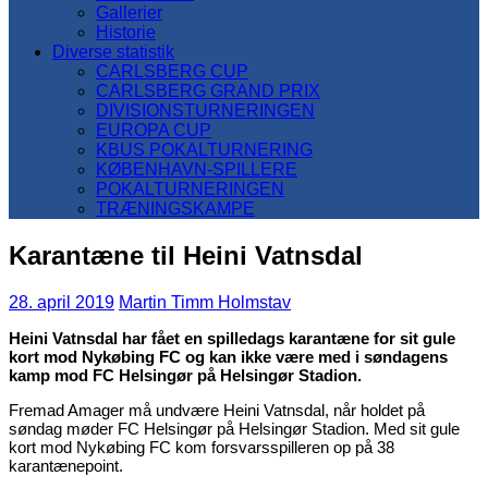
Gallerier
Historie
Diverse statistik
CARLSBERG CUP
CARLSBERG GRAND PRIX
DIVISIONSTURNERINGEN
EUROPA CUP
KBUS POKALTURNERING
KØBENHAVN-SPILLERE
POKALTURNERINGEN
TRÆNINGSKAMPE
Karantæne til Heini Vatnsdal
28. april 2019
Martin Timm Holmstav
Heini Vatnsdal har fået en spilledags karantæne for sit gule
kort mod Nykøbing FC og kan ikke være med i søndagens
kamp mod FC Helsingør på Helsingør Stadion.
Fremad Amager må undvære Heini Vatnsdal, når holdet på
søndag møder FC Helsingør på Helsingør Stadion. Med sit gule
kort mod Nykøbing FC kom forsvarsspilleren op på 38
karantænepoint.