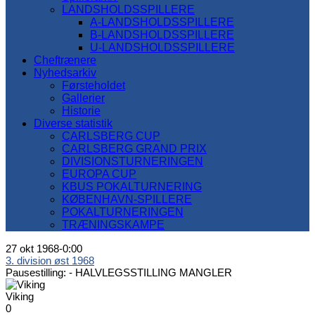
LANDSHOLDSSPILLERE
A-LANDSHOLDSSPILLERE
B-LANDSHOLDSSPILLERE
U-LANDSHOLDSSPILLERE
Cheftrænere
Nyhedsarkiv
Førsteholdet
Gallerier
Historie
Diverse statistik
CARLSBERG CUP
CARLSBERG GRAND PRIX
DIVISIONSTURNERINGEN
EUROPA CUP
KBUS POKALTURNERING
KØBENHAVN-SPILLERE
POKALTURNERINGEN
TRÆNINGSKAMPE
27 okt 1968
-
0:00
3. division øst 1968
Pausestilling: -
HALVLEGSSTILLING MANGLER
Viking
0