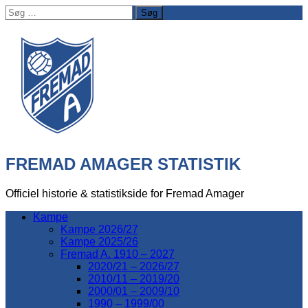
Søg
efter:
FREMAD AMAGER STATISTIK
Officiel historie & statistikside for Fremad Amager
Kampe
Kampe 2026/27
Kampe 2025/26
Fremad A. 1910 – 2027
2020/21 – 2026/27
2010/11 – 2019/20
2000/01 – 2009/10
1990 – 1999/00