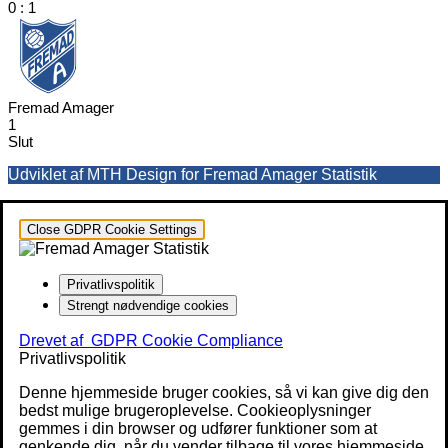
0
:
1
Fremad Amager
1
Slut
Udviklet af MTH Design for Fremad Amager Statistik
Close GDPR Cookie Settings
Privatlivspolitik
Strengt nødvendige cookies
Drevet af
GDPR Cookie Compliance
Privatlivspolitik
Denne hjemmeside bruger cookies, så vi kan give dig den
bedst mulige brugeroplevelse. Cookieoplysninger
gemmes i din browser og udfører funktioner som at
genkende dig, når du vender tilbage til vores hjemmeside