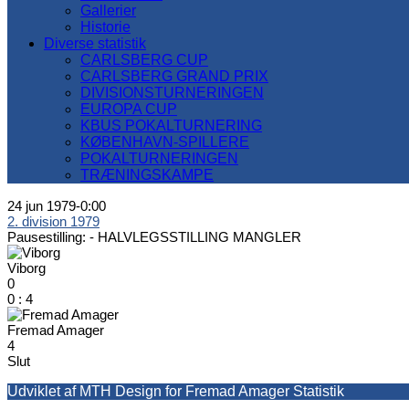
Gallerier
Historie
Diverse statistik
CARLSBERG CUP
CARLSBERG GRAND PRIX
DIVISIONSTURNERINGEN
EUROPA CUP
KBUS POKALTURNERING
KØBENHAVN-SPILLERE
POKALTURNERINGEN
TRÆNINGSKAMPE
24 jun 1979
-
0:00
2. division 1979
Pausestilling: -
HALVLEGSSTILLING MANGLER
Viborg
0
0
:
4
Fremad Amager
4
Slut
Udviklet af MTH Design for Fremad Amager Statistik