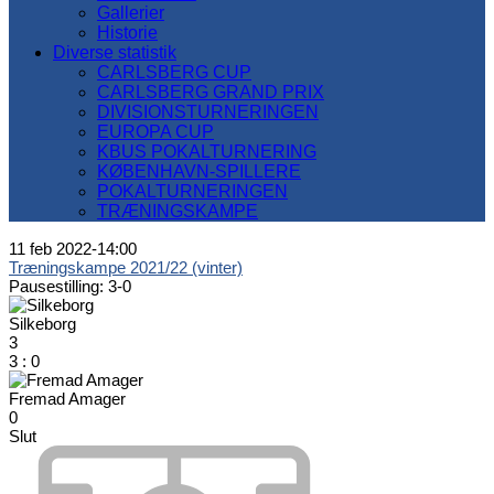
Gallerier
Historie
Diverse statistik
CARLSBERG CUP
CARLSBERG GRAND PRIX
DIVISIONSTURNERINGEN
EUROPA CUP
KBUS POKALTURNERING
KØBENHAVN-SPILLERE
POKALTURNERINGEN
TRÆNINGSKAMPE
11 feb 2022
-
14:00
Træningskampe 2021/22 (vinter)
Pausestilling: 3-0
Silkeborg
3
3
:
0
Fremad Amager
0
Slut