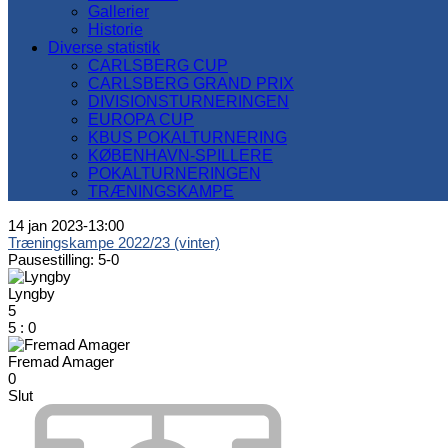
Gallerier
Historie
Diverse statistik
CARLSBERG CUP
CARLSBERG GRAND PRIX
DIVISIONSTURNERINGEN
EUROPA CUP
KBUS POKALTURNERING
KØBENHAVN-SPILLERE
POKALTURNERINGEN
TRÆNINGSKAMPE
14 jan 2023
-
13:00
Træningskampe 2022/23 (vinter)
Pausestilling: 5-0
Lyngby
5
5
:
0
Fremad Amager
0
Slut