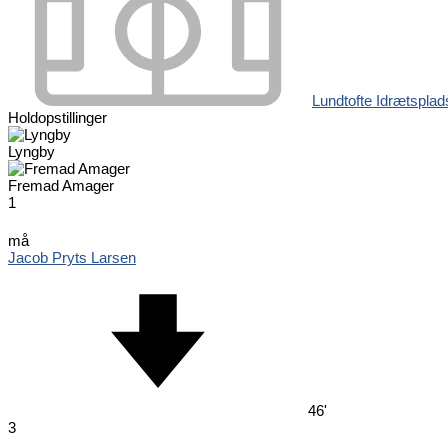
Lundtofte Idrætsplad
Holdopstillinger
Lyngby
Fremad Amager
1
må
Jacob Pryts Larsen
46'
3