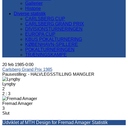
Gallerier
Historie
Diverse statistik
CARLSBERG CUP
CARLSBERG GRAND PRIX
DIVISIONSTURNERINGEN
EUROPA CUP
KBUS POKALTURNERING
KØBENHAVN-SPILLERE
POKALTURNERINGEN
TRÆNINGSKAMPE
20 feb 1985
-
0:00
Carlsberg Grand Prix 1985
Pausestilling: -
HALVLEGSSTILLING MANGLER
Lyngby
2
2
:
3
Fremad Amager
3
Slut
Udviklet af MTH Design for Fremad Amager Statistik