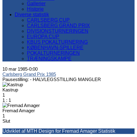
Gallerier
Historie
Diverse statistik
CARLSBERG CUP
CARLSBERG GRAND PRIX
DIVISIONSTURNERINGEN
EUROPA CUP
KBUS POKALTURNERING
KØBENHAVN-SPILLERE
POKALTURNERINGEN
TRÆNINGSKAMPE
10 mar 1985
-
0:00
Carlsberg Grand Prix 1985
Pausestilling: -
HALVLEGSSTILLING MANGLER
Kastrup
1
1
:
1
Fremad Amager
1
Slut
Udviklet af MTH Design for Fremad Amager Statistik