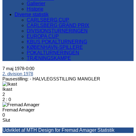
Gallerier
Historie
Diverse statistik
CARLSBERG CUP
CARLSBERG GRAND PRIX
DIVISIONSTURNERINGEN
EUROPA CUP
KBUS POKALTURNERING
KØBENHAVN-SPILLERE
POKALTURNERINGEN
TRÆNINGSKAMPE
7 maj 1978
-
0:00
2. division 1978
Pausestilling: -
HALVLEGSSTILLING MANGLER
Ikast
2
2
:
0
Fremad Amager
0
Slut
Udviklet af MTH Design for Fremad Amager Statistik