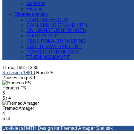
Gallerier
Historie
Diverse statistik
CARLSBERG CUP
CARLSBERG GRAND PRIX
DIVISIONSTURNERINGEN
EUROPA CUP
KBUS POKALTURNERING
KØBENHAVN-SPILLERE
POKALTURNERINGEN
TRÆNINGSKAMPE
11 maj 1961
-
13:30
3. division 1961
| Runde 9
Pausestilling: 3-1
Horsens FS
5
5
:
4
Fremad Amager
4
Slut
Udviklet af MTH Design for Fremad Amager Statistik