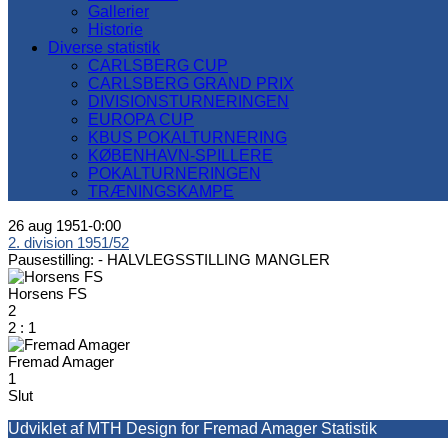
Gallerier
Historie
Diverse statistik
CARLSBERG CUP
CARLSBERG GRAND PRIX
DIVISIONSTURNERINGEN
EUROPA CUP
KBUS POKALTURNERING
KØBENHAVN-SPILLERE
POKALTURNERINGEN
TRÆNINGSKAMPE
26 aug 1951
-
0:00
2. division 1951/52
Pausestilling: -
HALVLEGSSTILLING MANGLER
Horsens FS
2
2
:
1
Fremad Amager
1
Slut
Udviklet af MTH Design for Fremad Amager Statistik