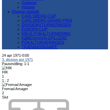
Gallerier
Historie
Diverse statistik
CARLSBERG CUP
CARLSBERG GRAND PRIX
DIVISIONSTURNERINGEN
EUROPA CUP
KBUS POKALTURNERING
KØBENHAVN-SPILLERE
POKALTURNERINGEN
TRÆNINGSKAMPE
24 apr 1971
-
0:00
3. division øst 1971
Pausestilling: 1-1
HIK
1
1
:
2
Fremad Amager
2
Slut