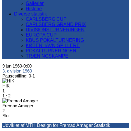
Gallerier
Historie
Diverse statistik
CARLSBERG CUP
CARLSBERG GRAND PRIX
DIVISIONSTURNERINGEN
EUROPA CUP
KBUS POKALTURNERING
KØBENHAVN-SPILLERE
POKALTURNERINGEN
TRÆNINGSKAMPE
9 jun 1960
-
0:00
3. division 1960
Pausestilling: 0-1
HIK
1
1
:
2
Fremad Amager
2
Slut
Udviklet af MTH Design for Fremad Amager Statistik