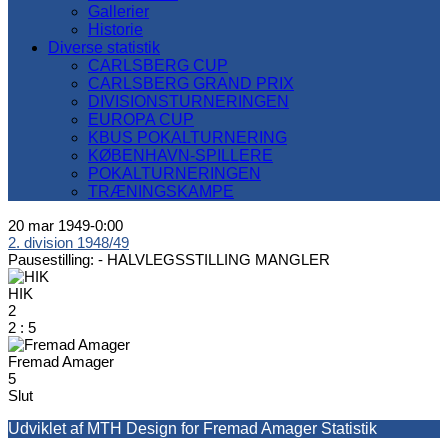
Gallerier
Historie
Diverse statistik
CARLSBERG CUP
CARLSBERG GRAND PRIX
DIVISIONSTURNERINGEN
EUROPA CUP
KBUS POKALTURNERING
KØBENHAVN-SPILLERE
POKALTURNERINGEN
TRÆNINGSKAMPE
20 mar 1949
-
0:00
2. division 1948/49
Pausestilling: -
HALVLEGSSTILLING MANGLER
HIK
2
2
:
5
Fremad Amager
5
Slut
Udviklet af MTH Design for Fremad Amager Statistik