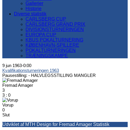
Gallerier
Historie
Diverse statistik
CARLSBERG CUP
CARLSBERG GRAND PRIX
DIVISIONSTURNERINGEN
EUROPA CUP
KBUS POKALTURNERING
KØBENHAVN-SPILLERE
POKALTURNERINGEN
TRÆNINGSKAMPE
9 jun 1963
-
0:00
Kvalifikationsturneringen 1963
Pausestilling: -
HALVLEGSSTILLING MANGLER
Fremad Amager
3
3
:
0
Vorup
0
Slut
Udviklet af MTH Design for Fremad Amager Statistik