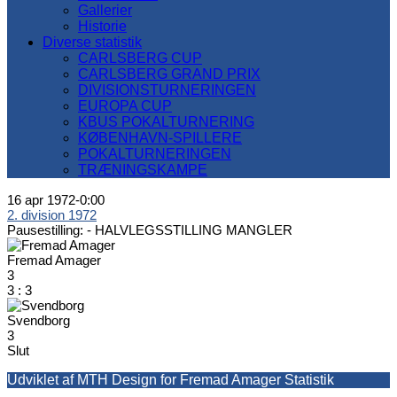
Gallerier
Historie
Diverse statistik
CARLSBERG CUP
CARLSBERG GRAND PRIX
DIVISIONSTURNERINGEN
EUROPA CUP
KBUS POKALTURNERING
KØBENHAVN-SPILLERE
POKALTURNERINGEN
TRÆNINGSKAMPE
16 apr 1972
-
0:00
2. division 1972
Pausestilling: -
HALVLEGSSTILLING MANGLER
Fremad Amager
3
3
:
3
Svendborg
3
Slut
Udviklet af MTH Design for Fremad Amager Statistik