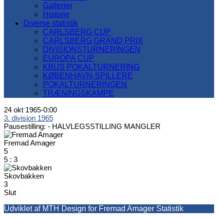
Gallerier
Historie
Diverse statistik
CARLSBERG CUP
CARLSBERG GRAND PRIX
DIVISIONSTURNERINGEN
EUROPA CUP
KBUS POKALTURNERING
KØBENHAVN-SPILLERE
POKALTURNERINGEN
TRÆNINGSKAMPE
24 okt 1965
-
0:00
3. division 1965
Pausestilling: -
HALVLEGSSTILLING MANGLER
Fremad Amager
5
5
:
3
Skovbakken
3
Slut
Udviklet af MTH Design for Fremad Amager Statistik