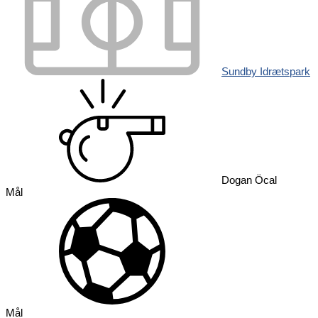
Sundby Idrætspark
Dogan Öcal
Mål
Mål