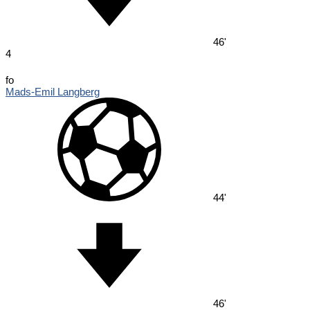
46'
4
fo
Mads-Emil Langberg
44'
46'