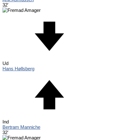
32'
Ud
Hans Høllsberg
Ind
Bertram Manniche
32'