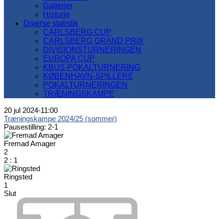
Gallerier
Historie
Diverse statistik
CARLSBERG CUP
CARLSBERG GRAND PRIX
DIVISIONSTURNERINGEN
EUROPA CUP
KBUS POKALTURNERING
KØBENHAVN-SPILLERE
POKALTURNERINGEN
TRÆNINGSKAMPE
20 jul 2024
-
11:00
Træningskampe 2024/25 (sommer)
Pausestilling: 2-1
Fremad Amager
2
2
:
1
Ringsted
1
Slut