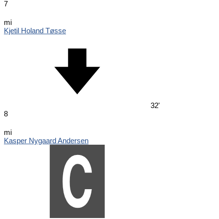
7
mi
Kjetil Holand Tøsse
32'
8
mi
Kasper Nygaard Andersen